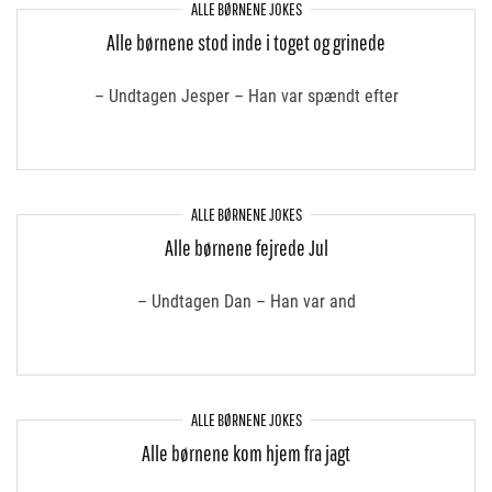
ALLE BØRNENE JOKES
Alle børnene stod inde i toget og grinede
– Undtagen Jesper – Han var spændt efter
ALLE BØRNENE JOKES
Alle børnene fejrede Jul
– Undtagen Dan – Han var and
ALLE BØRNENE JOKES
Alle børnene kom hjem fra jagt