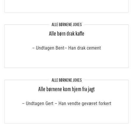
ALLE BØRNENE JOKES
Alle børn drak kaffe
– Undtagen Bent– Han drak cement
ALLE BØRNENE JOKES
Alle børnene kom hjem fra jagt
– Undtagen Gert – Han vendte geværet forkert