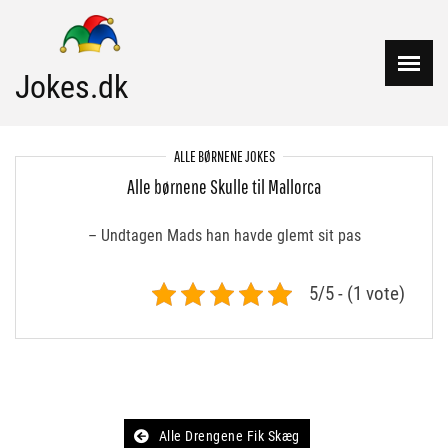
Skip
to
content
Jokes.dk
ALLE BØRNENE JOKES
Alle børnene Skulle til Mallorca
– Undtagen Mads han havde glemt sit pas
5/5 - (1 vote)
Post
Alle Drengene Fik Skæg