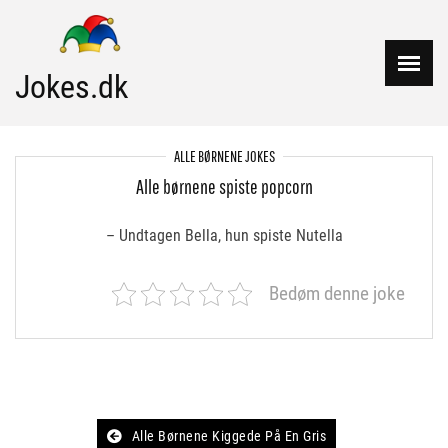
Skip
to
content
Jokes.dk
ALLE BØRNENE JOKES
Alle børnene spiste popcorn
– Undtagen Bella, hun spiste Nutella
Bedøm denne joke
Post
Alle Børnene Kiggede På En Gris