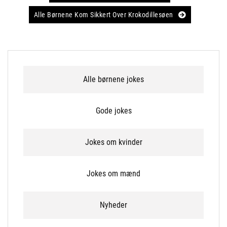
navigation
Alle Børnene Kom Sikkert Over Krokodillesøen
Alle børnene jokes
Gode jokes
Jokes om kvinder
Jokes om mænd
Nyheder